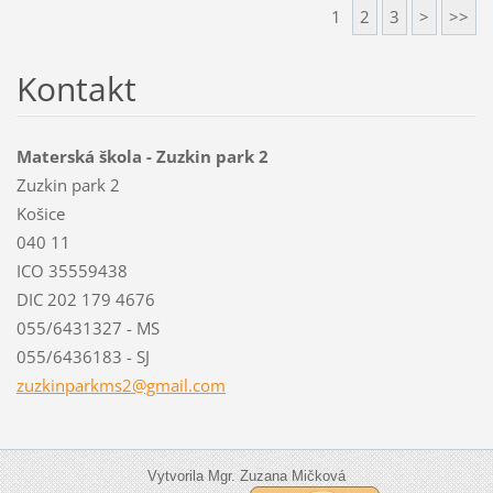
1
2
3
>
>>
Kontakt
Materská škola - Zuzkin park 2
Zuzkin park 2
Košice
040 11
ICO 35559438
DIC 202 179 4676
055/6431327 - MS
055/6436183 - SJ
zuzkinpa
rkms2@gm
ail.com
Vytvorila Mgr. Zuzana Mičková