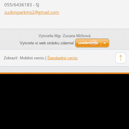
055/6436183 - SJ
zuzkinpa
rkms2@gm
ail.com
Vytvorila Mgr. Zuzana Mičková
Vytvorte si web stránku zdarma!
Zobraziť:
Mobilnú verziu
|
Štandardnú verziu