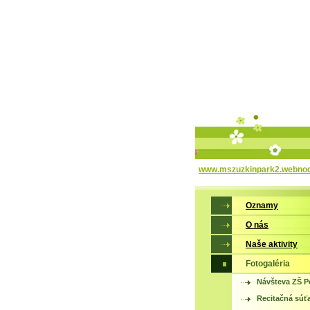
www.mszuzkinpark2.webno
Oznamy
O nás
Naše aktivity
Fotogaléria
Návšteva ZŠ P
Recitačná súť