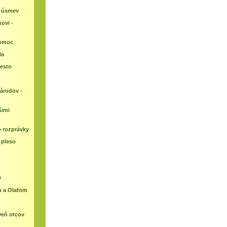
ý úsmev
ovi -
pomoc
la
esto
árodov -
šimi
o rozprávky
é pleso
D
u a Olafom
Deň otcov