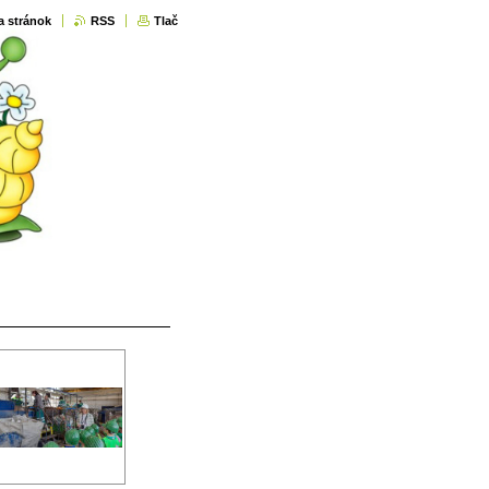
 stránok
RSS
Tlač