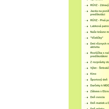
RÚVZ - Zdrav
Jazda na poník
predškoláci
RÚVZ - Prvá 
Labková patro
Naše krásne m
"Včeličky"
Deti rôznych n
aktivita
Rozlúčka s na
predškolákmi
Z rozprávky d
Výlet - Štrbsk
Kino
Športový deň
Darčeky k MD
Zábava s Elzo
Deň ovocia
Deň matiek a 
Deň mlieka