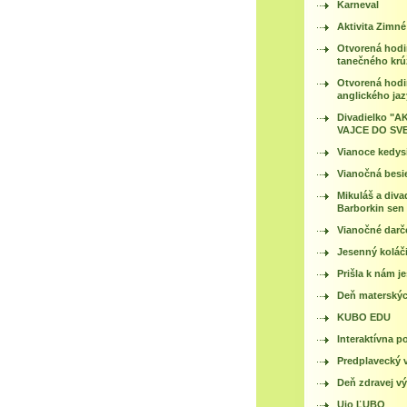
Karneval
Aktivita Zimné
Otvorená hod
tanečného kr
Otvorená hod
anglického ja
Divadielko "A
VAJCE DO SV
Vianoce kedys
Vianočná besi
Mikuláš a diva
Barborkin sen
Vianočné darč
Jesenný koláč
Prišla k nám j
Deň materskýc
KUBO EDU
Interaktívna p
Predplavecký 
Deň zdravej vý
Ujo ĽUBO