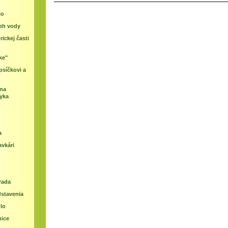
lo
beh vody
rickej časti
ke"
psíčkovi a
ina
zyka
a
avkári
rada
dstavenia
lo
nice