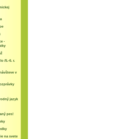
nickej
da
pe
k
ce -
atky
až
 /5.-6. r.
 návšteve v
rozprávky
rodný jazyk
aný pes!
eky
edky
e na svete