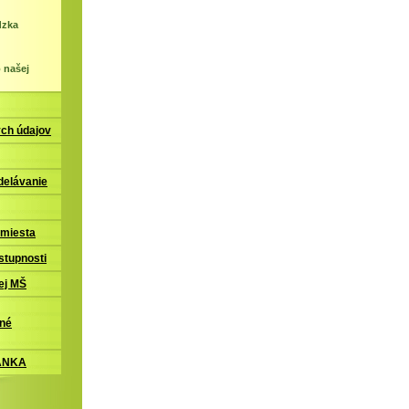
dzka
 našej
ch údajov
delávanie
 miesta
stupnosti
ej MŠ
nné
ÁNKA