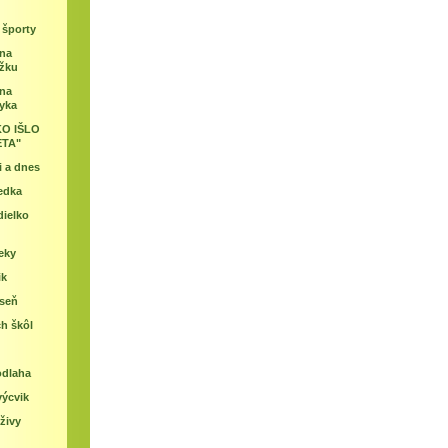
 športy
ina
úžku
ina
zyka
KO IŠLO
ETA"
i a dnes
edka
dielko
eky
ik
eseň
h škôl
odlaha
výcvik
živy