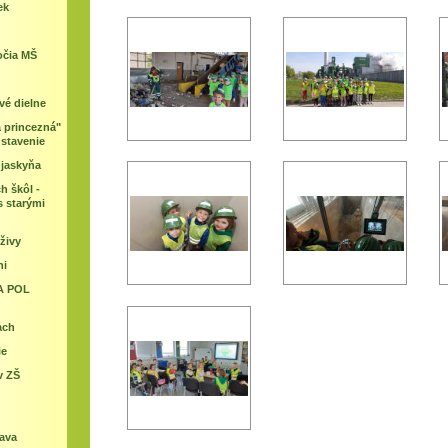
ek
očia MŠ
vé dielne
 princezná"
dstavenie
 jaskyňa
h škôl -
s starými
živy
ni
A POL
ach
ie
v ZŠ
rava