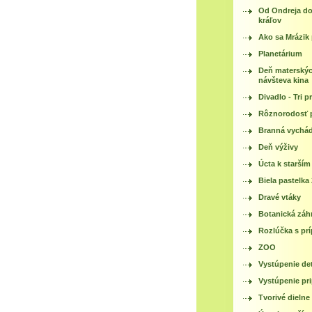
Od Ondreja do
kráľov
Ako sa Mrázik 
Planetárium
Deň materskýc
návšteva kina
Divadlo - Tri p
Rôznorodosť p
Branná vychá
Deň výživy
Úcta k starším
Biela pastelka
Dravé vtáky
Botanická záh
Rozlúčka s pr
ZOO
Vystúpenie det
Vystúpenie pr
Tvorivé dielne