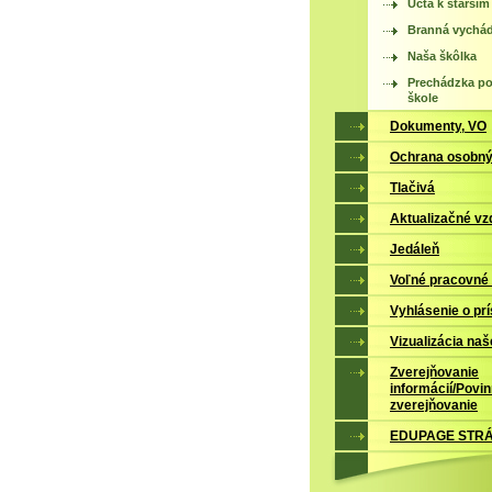
Úcta k starším
Branná vychá
Naša škôlka
Prechádzka po
škole
Dokumenty, VO
Ochrana osobný
Tlačivá
Aktualizačné vz
Jedáleň
Voľné pracovné
Vyhlásenie o prí
Vizualizácia naš
Zverejňovanie
informácií/Povi
zverejňovanie
EDUPAGE STR