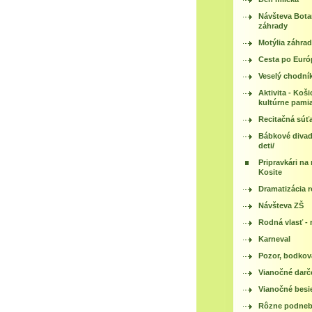
Návšteva Bota
záhrady
Motýlia záhra
Cesta po Euró
Veselý chodní
Aktivita - Koši
kultúrne pami
Recitačná súť
Bábkové divadlo
deti/
Pripravkári na
Kosite
Dramatizácia 
Návšteva ZŠ
Rodná vlasť - 
Karneval
Pozor, bodkov
Vianočné darč
Vianočné besi
Rôzne podnebi