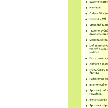
Sadenie cibuli
Karneval
Oslava 60. výr
Psovod v MŠ
Vianočné tvori
"Takmer pyšná
divadelné pre
Mobilná soľná
Deň materskýc
tvorivé dielne 
rodičmi
Deň zdravej vý
Aktivita o jese
RÚVZ ČISTOT
ŽIVOTA
Požiarny popl
Branné cvičen
Športový deň 
Považská
Biela Pastelka
Športová príp