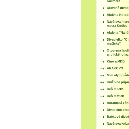
Kalimero
Drevené divad
Aktivita Kolo
Návšteva histo
mesta Košice
Aktivita "Na lú
Divadielko "O 
mačičke"
Otvorená hod
anglického ja
Kino a MDD
ARAKOVO
Mini olympiád
Knižnica prípr
Deň mlieka
Deň matiek
Botanická záh
Divadelné pre
Bábkové divad
Návšteva kniž