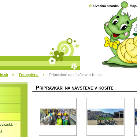
Úvodná stránka
Mapa
de.sk
Fotogaléria
Pripravkári na návšteve v Kosite
P
RIPRAVKÁRI NA NÁVŠTEVE V KOSITE
ovažská
až