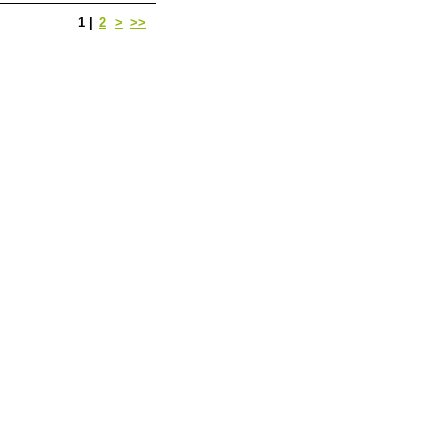
1
|
2
>
>>