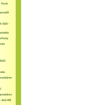
 Troch
pomýlil
h škôl -
rasiatka
rírody
dzka
 2023
rada
ípravkármi
í
ipravkárov
 - Deň MŠ