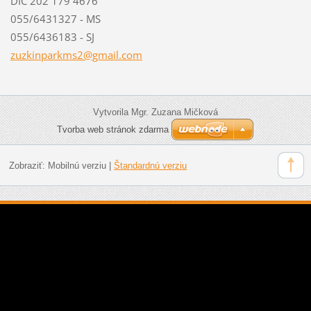
DIC 202 179 4676
055/6431327 - MS
055/6436183 - SJ
zuzkinpa
rkms2@gm
ail.com
Vytvorila Mgr. Zuzana Mičková
Tvorba web stránok zdarma
Zobraziť:
Mobilnú verziu
|
Štandardnú verziu