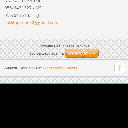
DIC 202 179 4676
055/6431327 - MS
055/6436183 - SJ
zuzkinpa
rkms2@gm
ail.com
Vytvorila Mgr. Zuzana Mičková
Tvorba webu zdarma
Zobraziť:
Mobilnú verziu
|
Štandardnú verziu