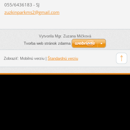
055/6436183 - SJ
zuzkinpa
rkms2@gm
ail.com
Vytvorila Mgr. Zuzana Mičková
Tvorba web stránok zdarma
Zobraziť:
Mobilnú verziu
|
Štandardnú verziu